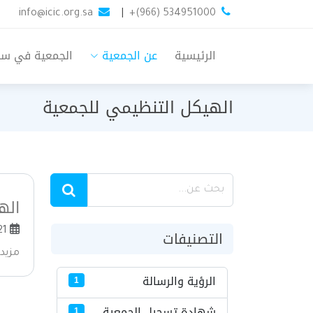
info@icic.org.sa
|
+(966) 534951000
الرئيسية
عن الجمعية
الجمعية في س
الهيكل التنظيمي للجمعية
اله
التصنيفات
2026-07-21
مزيد
الرؤية والرسالة
1
شهادة تسجيل الجمعية
1