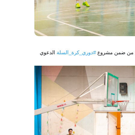
#دوري_كرة_السلة
 الدعوي