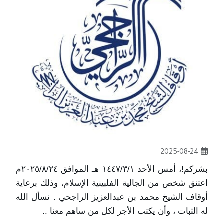
2025-08-24
بشركم!، أمس الأحد ١٤٤٧/٣/١ هـ الموافق ٢٠٢٥/٨/٢٤م
اعتنق شخص من الجالية الفلبينية الإسلام، وذلك برعاية
أوقاف الشيخ محمد بن عبدالعزيز الراجحي . نسأل الله
له الثبات ، وأن يكتب الأجر لكل من ساهم معنا ..