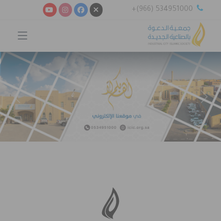
+(966) 534951000
vious
Next